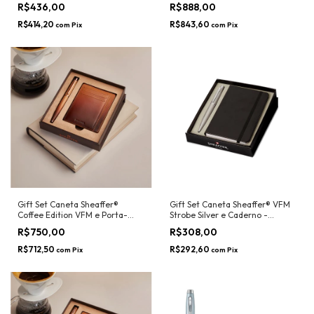
Porta Caneta- Sheaffer
R$436,00
R$888,00
R$414,20
R$843,60
com
Pix
com
Pix
Gift Set Caneta Sheaffer®
Gift Set Caneta Sheaffer® VFM
Coffee Edition VFM e Porta-
Strobe Silver e Caderno -
Cartões - Sheaffer
Sheaffer
R$750,00
R$308,00
R$712,50
R$292,60
com
Pix
com
Pix