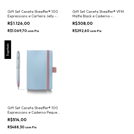
Gift Set Caneta Sheaffer® 100
Gift Set Caneta Sheaffer® VFM
Expressions e Carteira Jelly -
Matte Black e Caderno -
Sheaffer
Sheaffer
R$1.126,00
R$308,00
R$1.069,70
R$292,60
com
Pix
com
Pix
Esgotado
Gift Set Caneta Sheaffer® 100
Expressions e Caderno Pequeno
- Sheaffer
R$514,00
R$488,30
com
Pix