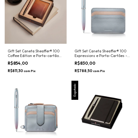
Gift Set Caneta Sheaffer® 100
Gift Set Caneta Sheaffer® 100
Coffee Edition e Porta-cartão
Expressions e Porta-Cartões -
couro - Sheaffer
Sheaffer
R$854,00
R$830,00
R$811,30
R$788,50
com
Pix
com
Pix
Esgotado