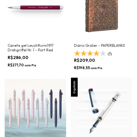
Caneta gel Leuchtturm1917
Diário Grolier - PAPERBLANKS
Drehgriffel Nr. 1 - Port Red
(7)
R$286,00
R$209,00
R$271,70
com
Pix
R$198,55
com
Pix
Esgotado