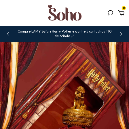
0
Compre LAMY Safari Harry Potter e ganhe 5 cartuchos T10
de brinde 🪄