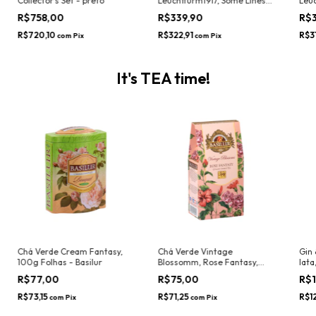
Collector’s Set - preto
Leuchtturm1917, Some Lines A
Leuc
Day, Medium (A5) - Capa
Capa
R$758,00
R$339,90
R$
dura, Rising Sun
Engl
R$720,10
R$322,91
R$3
com
Pix
com
Pix
It's TEA time!
Chá Verde Cream Fantasy,
Chá Verde Vintage
Gin 
100g Folhas - Basilur
Blossomm, Rose Fantasy,
lata
75g Folhas - Basilur
R$77,00
R$75,00
R$
R$73,15
R$71,25
R$1
com
Pix
com
Pix