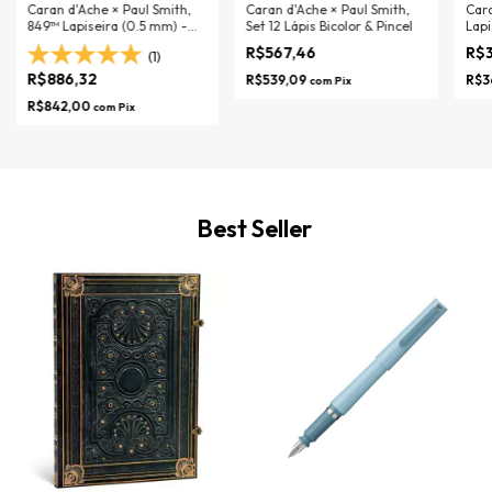
Caran d'Ache × Paul Smith,
Caran d'Ache × Paul Smith,
Cara
849™ Lapiseira (0.5 mm) -
Set 12 Lápis Bicolor & Pincel
Lapi
Grey Silver
Blue
R$567,46
R$
(1)
R$886,32
R$539,09
R$3
com
Pix
R$842,00
com
Pix
Best Seller