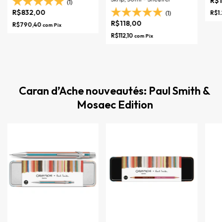
R$
(1)
R$832,00
R$1
(1)
R$118,00
R$790,40
com
Pix
R$112,10
com
Pix
Caran d’Ache nouveautés: Paul Smith &
Mosaec Edition