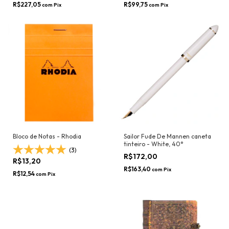
R$227,05
R$99,75
com
Pix
com
Pix
Bloco de Notas - Rhodia
Sailor Fude De Mannen caneta
tinteiro - White, 40°
(3)
R$172,00
R$13,20
R$163,40
com
Pix
R$12,54
com
Pix