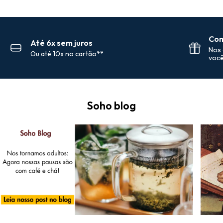
Com
Até 6x sem juros
Nos 
Ou até 10x no cartão**
você
Soho blog