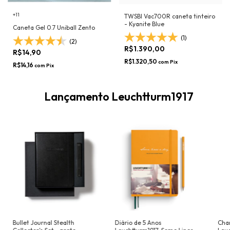
+11
TWSBI Vac700R caneta tinteiro
- Kyanite Blue
Caneta Gel 0.7 Uniball Zento
(1)
(2)
R$1.390,00
R$14,90
R$1.320,50
com
Pix
R$14,16
com
Pix
Lançamento Leuchtturm1917
Bullet Journal Stealth
Diário de 5 Anos
Cha