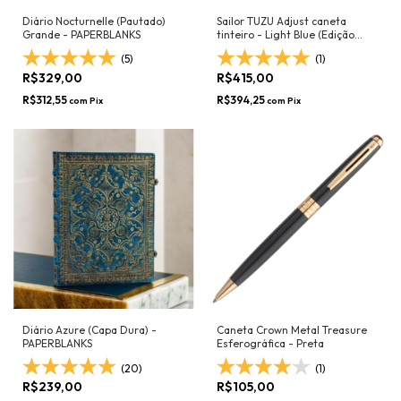
Diário Nocturnelle (Pautado)
Sailor TUZU Adjust caneta
Grande - PAPERBLANKS
tinteiro - Light Blue (Edição
Limitada)
(5)
(1)
R$329,00
R$415,00
R$312,55
R$394,25
com
Pix
com
Pix
Diário Azure (Capa Dura) -
Caneta Crown Metal Treasure
PAPERBLANKS
Esferográfica - Preta
(20)
(1)
R$239,00
R$105,00