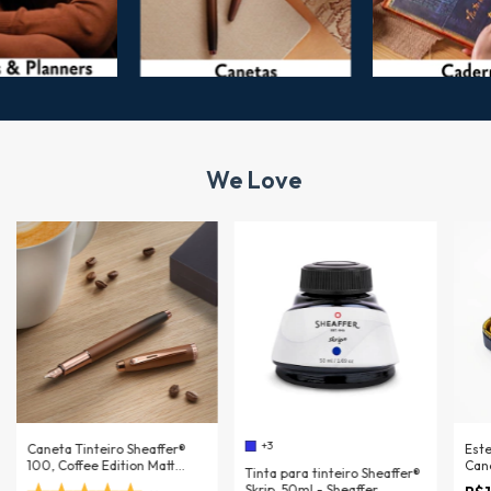
We Love
+3
Caneta Tinteiro Sheaffer®
Este
100, Coffee Edition Matt
Can
Tinta para tinteiro Sheaffer®
Brown - Sheaffer
Blue
Skrip, 50ml - Sheaffer