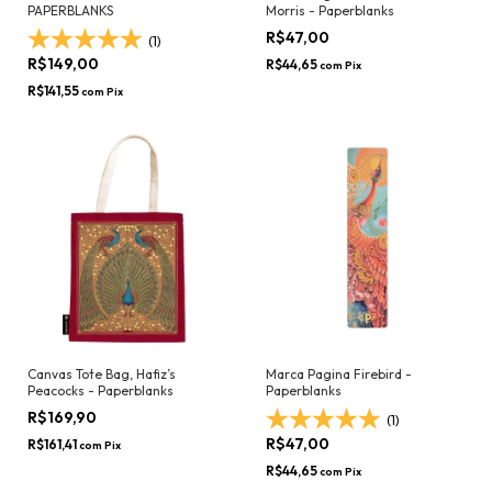
PAPERBLANKS
Morris - Paperblanks
R$47,00
(1)
R$149,00
R$44,65
com
Pix
R$141,55
com
Pix
Canvas Tote Bag, Hafiz’s
Marca Pagina Firebird -
Peacocks - Paperblanks
Paperblanks
R$169,90
(1)
R$47,00
R$161,41
com
Pix
R$44,65
com
Pix