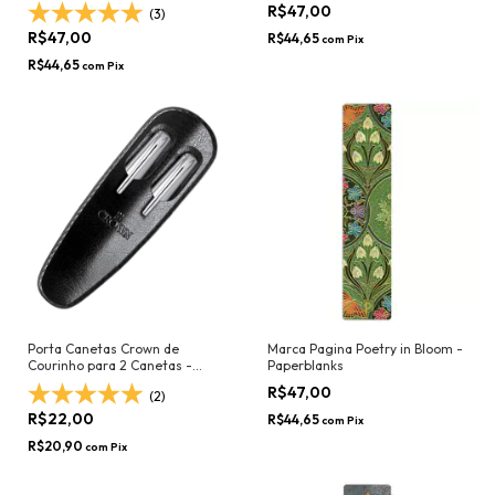
R$47,00
(3)
R$47,00
R$44,65
com
Pix
R$44,65
com
Pix
Porta Canetas Crown de
Marca Pagina Poetry in Bloom -
Courinho para 2 Canetas -
Paperblanks
Preto
R$47,00
(2)
R$22,00
R$44,65
com
Pix
R$20,90
com
Pix