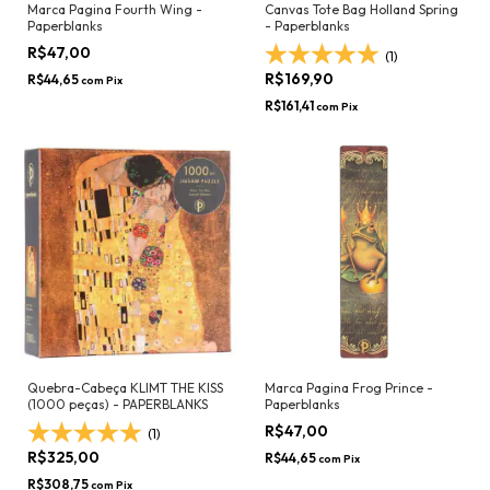
Marca Pagina Fourth Wing -
Canvas Tote Bag Holland Spring
Paperblanks
- Paperblanks
R$47,00
(1)
R$169,90
R$44,65
com
Pix
R$161,41
com
Pix
Quebra-Cabeça KLIMT THE KISS
Marca Pagina Frog Prince -
(1000 peças) - PAPERBLANKS
Paperblanks
R$47,00
(1)
R$325,00
R$44,65
com
Pix
R$308,75
com
Pix