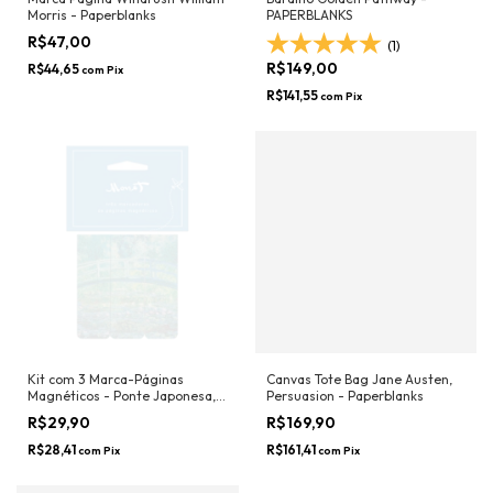
Morris - Paperblanks
PAPERBLANKS
R$47,00
(1)
R$149,00
R$44,65
com
Pix
R$141,55
com
Pix
Kit com 3 Marca-Páginas
Canvas Tote Bag Jane Austen,
Magnéticos - Ponte Japonesa,
Persuasion - Paperblanks
Monet
R$29,90
R$169,90
R$28,41
R$161,41
com
Pix
com
Pix