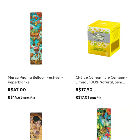
Marca Pagina Balloon Festival -
Chá de Camomila e Campim-
Paperblanks
Limão , 100% Natural, Sem
Cafeína, 20g - Ahmad Tea
R$47,00
R$17,90
R$44,65
R$17,01
com
Pix
com
Pix