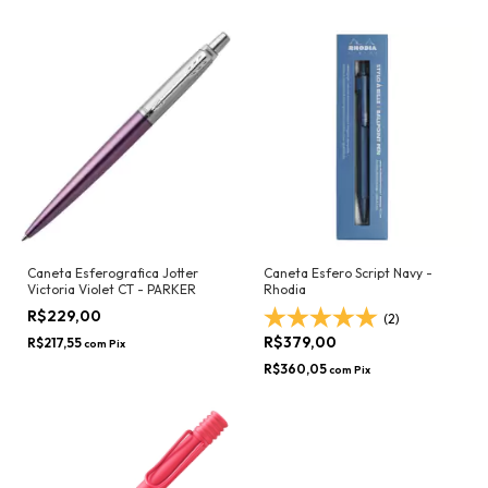
Caneta Esferografica Jotter
Caneta Esfero Script Navy -
Victoria Violet CT - PARKER
Rhodia
R$229,00
(2)
R$379,00
R$217,55
com
Pix
R$360,05
com
Pix