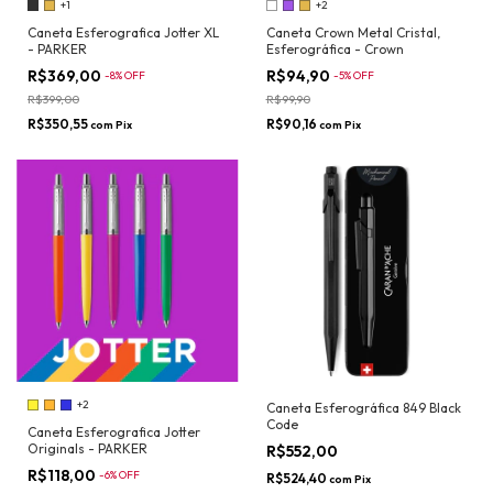
+1
+2
Caneta Esferografica Jotter XL
Caneta Crown Metal Cristal,
- PARKER
Esferográfica - Crown
R$369,00
R$94,90
-
8
%
OFF
-
5
%
OFF
R$399,00
R$99,90
R$350,55
R$90,16
com
Pix
com
Pix
+2
Caneta Esferográfica 849 Black
Code
Caneta Esferografica Jotter
Originals - PARKER
R$552,00
R$118,00
-
6
%
OFF
R$524,40
com
Pix