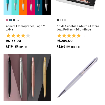
+6
Caneta Esferográfica, Logo M+
Kit de Canetas Tinteiro e Esfero
LAMY
Jazz Pelikan - Ed Limitada
(1)
(1)
R$163,00
R$284,00
R$154,85
R$269,80
com
Pix
com
Pix