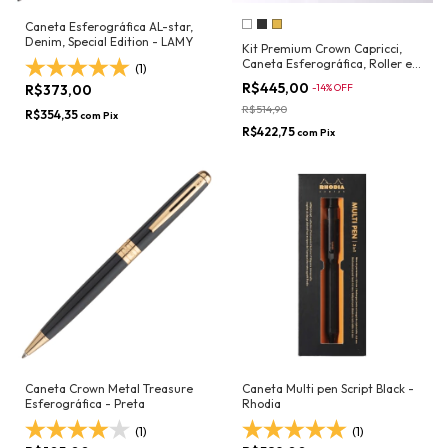
Caneta Esferográfica AL-star,
Denim, Special Edition - LAMY
Kit Premium Crown Capricci,
Caneta Esferográfica, Roller e
(1)
Tinteiro - Crown
R$445,00
R$373,00
-
14
%
OFF
R$514,90
R$354,35
com
Pix
R$422,75
com
Pix
Caneta Crown Metal Treasure
Caneta Multi pen Script Black -
Esferográfica - Preta
Rhodia
(1)
(1)