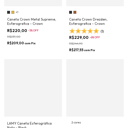
+1
Caneta Crown Metal Supreme,
Caneta Crown Drezden,
Esferografica - Crown
Esferografica - Crown
R$220,00
-
5
%
OFF
(1)
R$231,00
R$229,00
-
6
%
OFF
R$209,00
com
Pix
R$244,90
R$217,55
com
Pix
2 cores
LAMY Caneta Esferográfica
Noto - Black