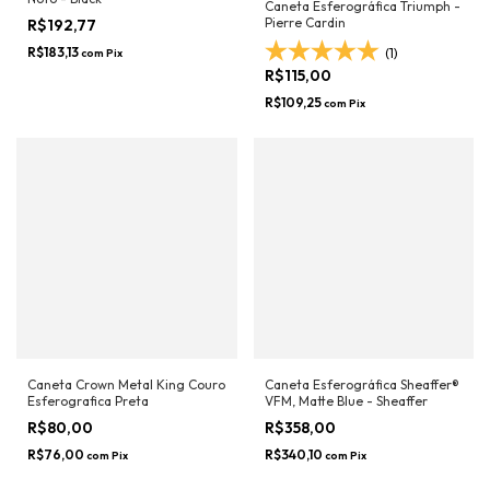
Caneta Esferográfica Triumph -
Pierre Cardin
R$192,77
R$183,13
(1)
com
Pix
R$115,00
R$109,25
com
Pix
Caneta Crown Metal King Couro
Caneta Esferográfica Sheaffer®
Esferografica Preta
VFM, Matte Blue - Sheaffer
R$80,00
R$358,00
R$76,00
R$340,10
com
Pix
com
Pix