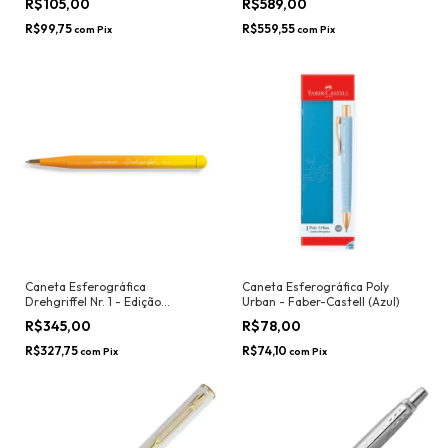
R$105,00
R$589,00
R$99,75
R$559,55
com
Pix
com
Pix
Caneta Esferográfica
Caneta Esferográfica Poly
Drehgriffel Nr. 1 - Edição
Urban - Faber-Castell (Azul)
Limitada Gradient, Rising
R$345,00
R$78,00
Sun/Lemon
R$327,75
R$74,10
com
Pix
com
Pix