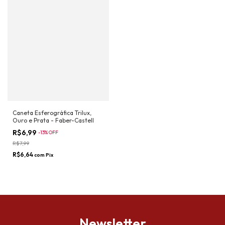
Caneta Esferográfica Trilux,
Ouro e Prata - Faber-Castell
R$6,99
-
13
%
OFF
R$7,99
R$6,64
com
Pix
Newsletter