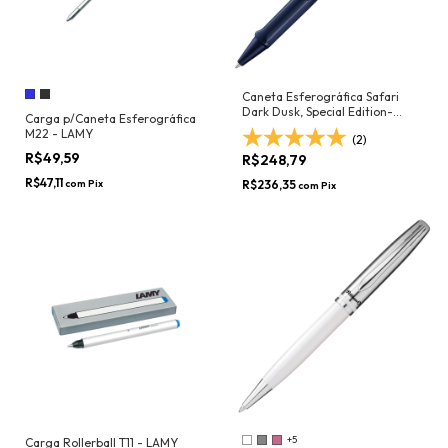
Caneta Esferográfica Safari
Dark Dusk, Special Edition-
Carga p/Caneta Esferográfica
LAMY
M22 - LAMY
(2)
R$49,59
R$248,79
R$47,11
com
Pix
R$236,35
com
Pix
+5
Carga Rollerball T11 - LAMY