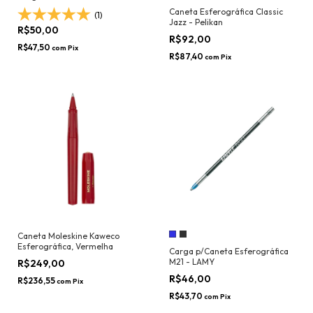
Caneta Esferográfica Classic
(1)
Jazz - Pelikan
R$50,00
R$92,00
R$47,50
com
Pix
R$87,40
com
Pix
Caneta Moleskine Kaweco
Esferográfica, Vermelha
Carga p/Caneta Esferográfica
M21 - LAMY
R$249,00
R$46,00
R$236,55
com
Pix
R$43,70
com
Pix