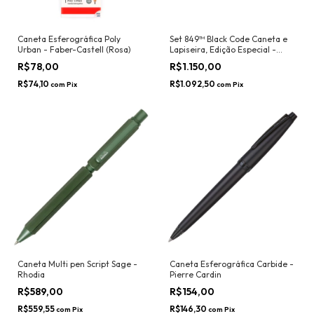
Caneta Esferográfica Poly
Set 849™ Black Code Caneta e
Urban - Faber-Castell (Rosa)
Lapiseira, Edição Especial -
Caran d'Ache
R$78,00
R$1.150,00
R$74,10
R$1.092,50
com
Pix
com
Pix
Caneta Multi pen Script Sage -
Caneta Esferográfica Carbide -
Rhodia
Pierre Cardin
R$589,00
R$154,00
R$559,55
R$146,30
com
Pix
com
Pix