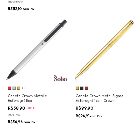
R$125,00
R$112,10
com
Pix
+1
Caneta Crown Metalic
Caneta Crown Metal Sigma,
Esferográfica
Esferográfica - Crown
R$38,90
R$99,90
-
7
%
OFF
R$41,90
R$94,91
com
Pix
R$36,96
com
Pix