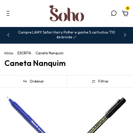
0
Compre LAMY Safari Harry Potter e ganhe 5 cartuchos T10
de brinde 🪄
Início
.
ESCRITA
.
Caneta Nanquim
Caneta Nanquim
Ordenar
Filtrar