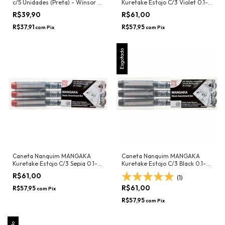
c/5 Unidades (Preta) - Winsor &
Kuretake Estojo C/3 Violet 0.1-
Newton
0.2-0.5mm
R$39,90
R$61,00
R$37,91
R$57,95
com
Pix
com
Pix
Esgotado
Caneta Nanquim MANGAKA
Caneta Nanquim MANGAKA
Kuretake Estojo C/3 Sepia 0.1-
Kuretake Estojo C/3 Black 0.1-
0.2-0.5mm
0.3-0.5mm
R$61,00
(1)
R$61,00
R$57,95
com
Pix
R$57,95
com
Pix