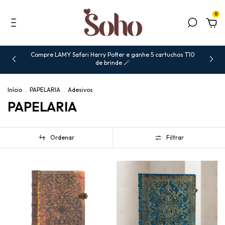
0
Compre LAMY Safari Harry Potter e ganhe 5 cartuchos T10
de brinde 🪄
Início
.
PAPELARIA
.
Adesivos
PAPELARIA
Ordenar
Filtrar