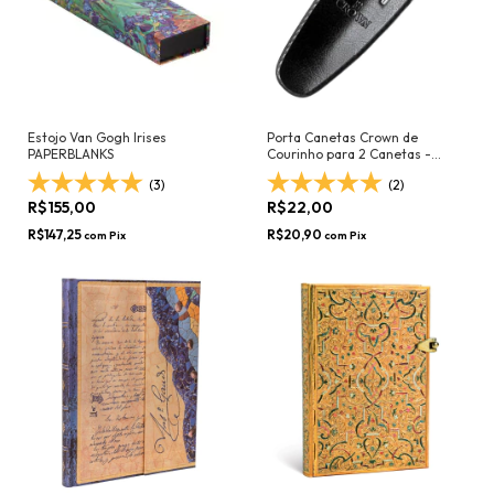
Estojo Van Gogh Irises
Porta Canetas Crown de
PAPERBLANKS
Courinho para 2 Canetas -
Preto
(3)
(2)
R$155,00
R$22,00
R$147,25
R$20,90
com
Pix
com
Pix