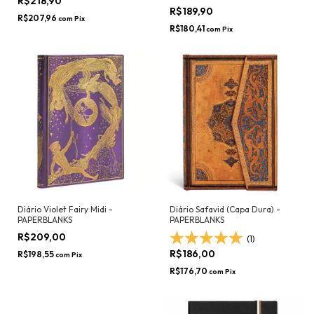
R$218,90
R$189,90
R$207,96
com
Pix
R$180,41
com
Pix
Diário Violet Fairy Midi -
Diário Safavid (Capa Dura) -
PAPERBLANKS
PAPERBLANKS
R$209,00
(1)
R$186,00
R$198,55
com
Pix
R$176,70
com
Pix