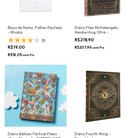
Bloco de Notas, Folhas Pautado
Diário Flexi Michelangelo
- Rhodia
Handwriting Ultra -
PAPERBLANKS
R$218,90
(1)
R$19,00
R$207,96
com
Pix
R$18,05
com
Pix
Diário Balloon Festival Flexis
Diário Fourth Wing -