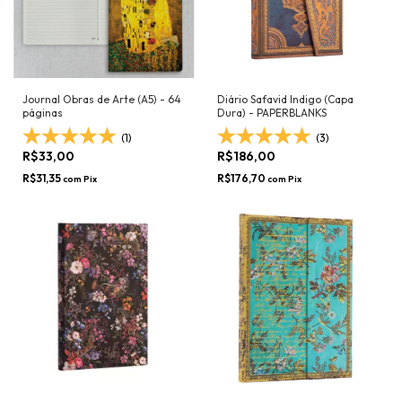
Journal Obras de Arte (A5) - 64
Diário Safavid Indigo (Capa
páginas
Dura) - PAPERBLANKS
(1)
(3)
R$33,00
R$186,00
R$31,35
R$176,70
com
Pix
com
Pix