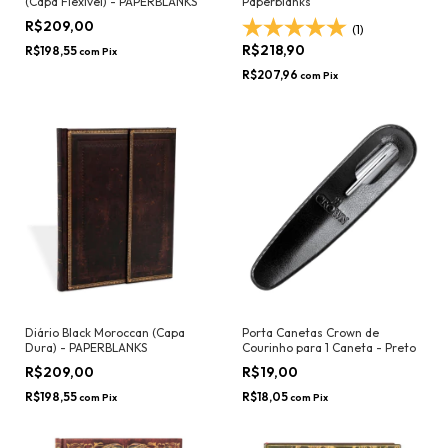
(Capa Flexível) - PAPERBLANKS
Paperblanks
R$209,00
(1)
R$218,90
R$198,55
com
Pix
R$207,96
com
Pix
Diário Black Moroccan (Capa
Porta Canetas Crown de
Dura) - PAPERBLANKS
Courinho para 1 Caneta - Preto
R$209,00
R$19,00
R$198,55
R$18,05
com
Pix
com
Pix