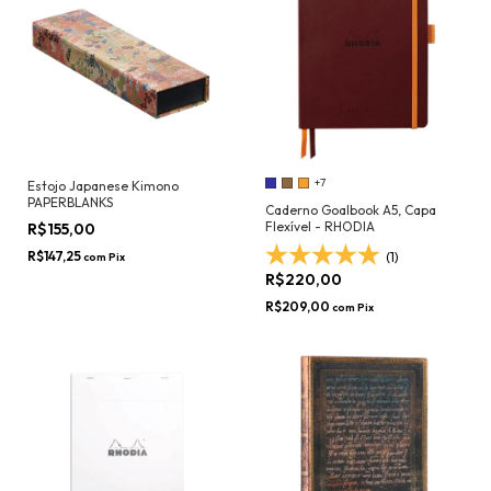
+7
Estojo Japanese Kimono
PAPERBLANKS
Caderno Goalbook A5, Capa
Flexível - RHODIA
R$155,00
R$147,25
(1)
com
Pix
R$220,00
R$209,00
com
Pix