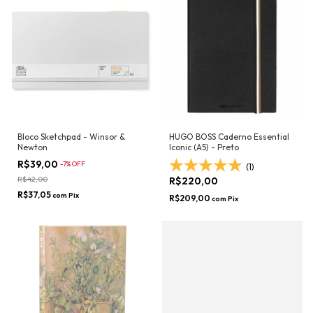
Bloco Sketchpad - Winsor &
HUGO BOSS Caderno Essential
Newton
Iconic (A5) - Preto
R$39,00
-
7
%
OFF
(1)
R$42,00
R$220,00
R$37,05
com
Pix
R$209,00
com
Pix