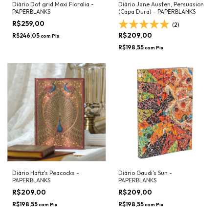
Diário Dot grid Maxi Floralia -
Diário Jane Austen, Persuasion
PAPERBLANKS
(Capa Dura) - PAPERBLANKS
R$259,00
(2)
R$209,00
R$246,05
com
Pix
R$198,55
com
Pix
Diário Hafiz's Peacocks -
Diário Gaudi's Sun -
PAPERBLANKS
PAPERBLANKS
R$209,00
R$209,00
R$198,55
R$198,55
com
Pix
com
Pix