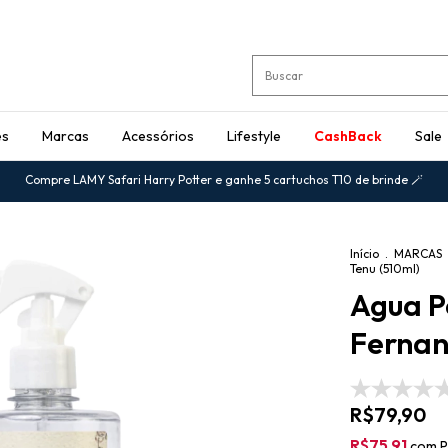
es
Marcas
Acessórios
Lifestyle
CashBack
Sale
Compre LAMY Safari Harry Potter e ganhe 5 cartuchos T10 de brinde 🪄
Início
.
MARCAS
Tenu (510ml)
Agua P
Fernan
R$79,90
R$75,91
com
P