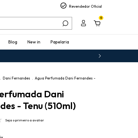
Revendedor Oficial
0
Blog
New in
Papelaria
.
Dani Fernandes
.
Agua Perfumada Dani Fernandes -
erfumada Dani
des - Tenu (510ml)
Seja o primeiro a avaliar
ix