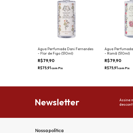
Agua Perfumada Dani Fernandes
Agua Perfumada
- Flor de Figo (510ml)
- Romã (510ml)
R$79,90
R$79,90
R$75,91
R$75,91
com
Pix
com
Pix
Newsletter
Assine 
descont
Nossa política