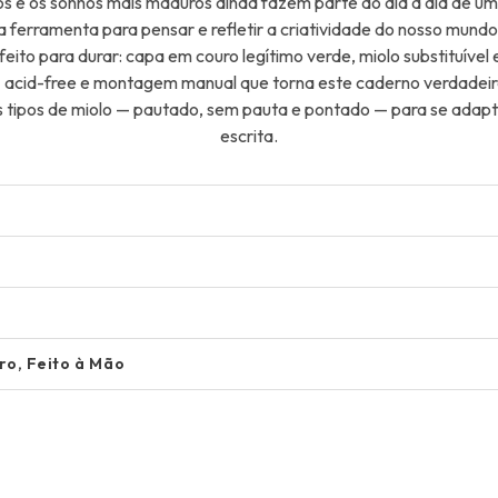
sos e os sonhos mais maduros ainda fazem parte do dia a dia de u
ferramenta para pensar e refletir a criatividade do nosso mundo 
feito para durar: capa em couro legítimo verde, miolo substituível
 acid-free e montagem manual que torna este caderno verdadei
s tipos de miolo — pautado, sem pauta e pontado — para se adapta
escrita.
l
ro, Feito à Mão