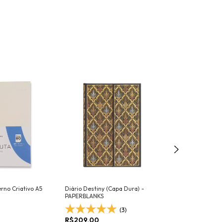
erno Criativo A5
Diário Destiny (Capa Dura) -
Diário Dot grid M
PAPERBLANKS
PAPERBLANKS
R$259,00
(3)
R$209,00
R$246,05
com
Pi