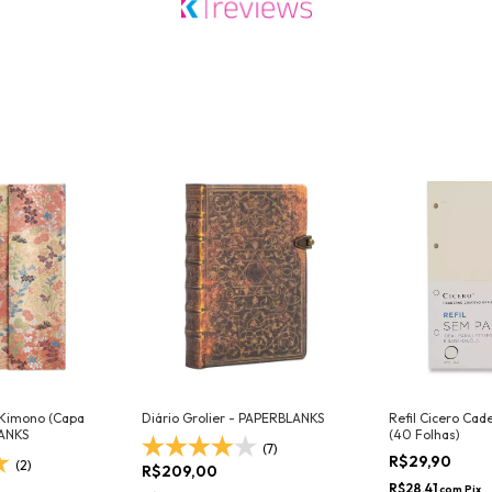
 Kimono (Capa
Diário Grolier - PAPERBLANKS
Refil Cicero Cad
LANKS
(40 Folhas)
(7)
R$29,90
(2)
R$209,00
R$28,41
com
Pix