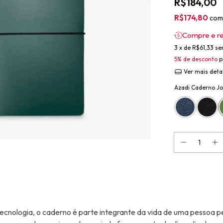
R$184,00
R$174,80
com
Compre e r
3
x de
R$61,33
se
5% de desconto
p
Ver mais deta
Azadi Caderno Jo
ecnologia, o caderno é parte integrante da vida de uma pessoa p