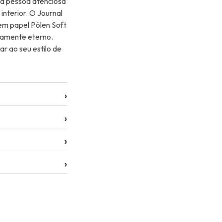
ma pessoa atenciosa
interior. O Journal
 em papel Pólen Soft
ramente eterno.
r ao seu estilo de
›
›
›
›