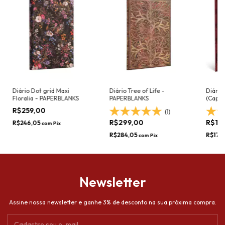
Diário Dot grid Maxi
Diário Tree of Life -
Diári
Floralia - PAPERBLANKS
PAPERBLANKS
(Capa 
PAPER
R$259,00
(1)
R$299,00
R$18
R$246,05
com
Pix
R$284,05
R$176
com
Pix
Newsletter
Assine nossa newsletter e ganhe 3% de desconto na sua próxima compra.