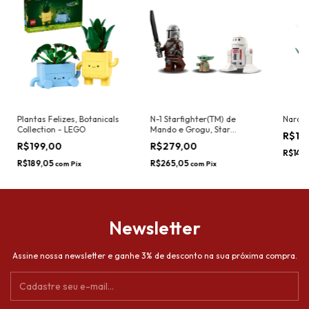
Plantas Felizes, Botanicals
N-1 Starfighter(TM) de
Narcis
Collection - LEGO
Mando e Grogu, Star
R$14
Wars(TM) Collection - LEGO
R$199,00
R$279,00
R$141,
R$189,05
R$265,05
com
Pix
com
Pix
Newsletter
Assine nossa newsletter e ganhe 3% de desconto na sua próxima compra.