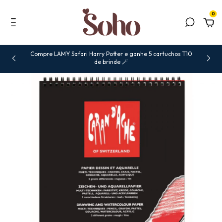
0
Compre LAMY Safari Harry Potter e ganhe 5 cartuchos T10
de brinde 🪄