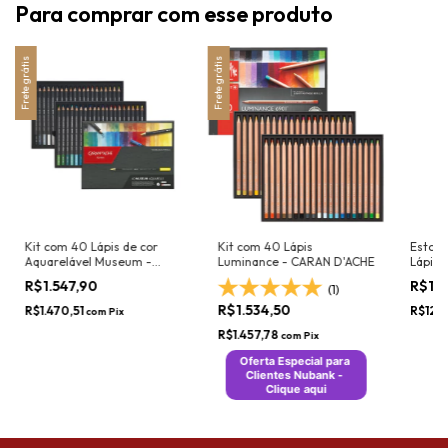
Para comprar com esse produto
Frete grátis
Frete grátis
Kit com 40 Lápis de cor
Kit com 40 Lápis
Estojo
Aquarelável Museum -
Luminance - CARAN D'ACHE
Lápis 
CARAN D'ACHE
Aquare
R$1.547,90
R$12
(1)
CASTE
R$1.534,50
R$1.470,51
R$123,
com
Pix
R$1.457,78
com
Pix
Oferta Especial para 
Clientes Nubank - 
Clique aqui