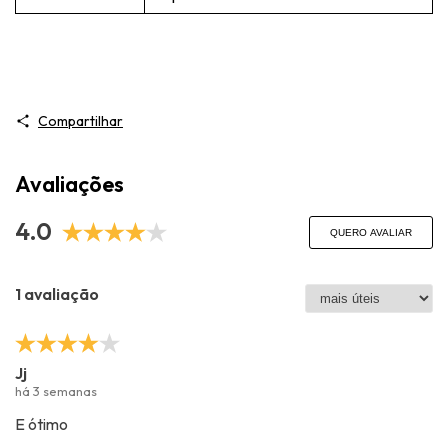
Compartilhar
Avaliações
4.0
QUERO AVALIAR
1 avaliação
Jj
há 3 semanas
E ótimo