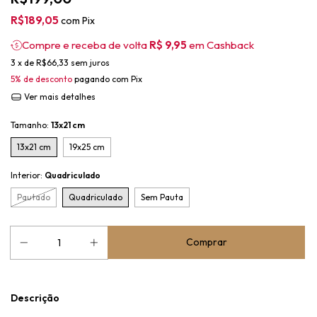
R$189,05
com
Pix
Compre e receba de volta
R$ 9,95
em Cashback
3
x de
R$66,33
sem juros
5% de desconto
pagando com Pix
Ver mais detalhes
Tamanho:
13x21 cm
13x21 cm
19x25 cm
Interior:
Quadriculado
Pautado
Quadriculado
Sem Pauta
Descrição