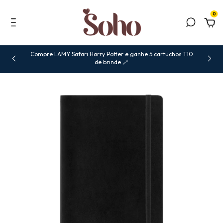
0
Compre LAMY Safari Harry Potter e ganhe 5 cartuchos T10
de brinde 🪄