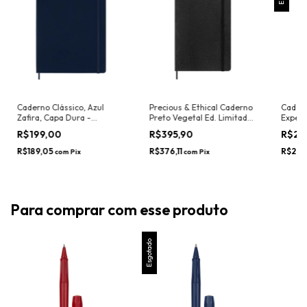
Caderno Clássico, Azul
Precious & Ethical Caderno
Cadern
Zafira, Capa Dura -
Preto Vegetal Ed. Limitada
Expect
Moleskine
- Moleskine
Dura, 
R$199,00
R$395,90
R$23
Edição
R$189,05
R$376,11
R$227
com
Pix
com
Pix
Para comprar com esse produto
Esgotado