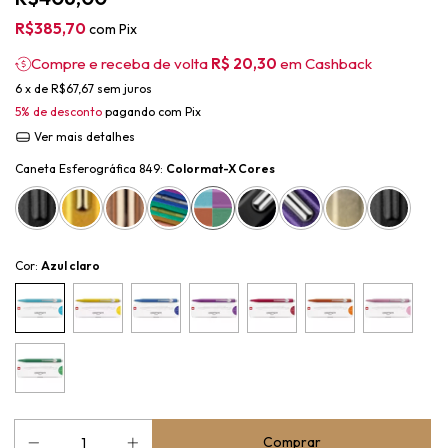
R$385,70
com
Pix
Compre e receba de volta
R$ 20,30
em Cashback
6
x de
R$67,67
sem juros
5% de desconto
pagando com Pix
Ver mais detalhes
Caneta Esferográfica 849:
Colormat-X Cores
Cor:
Azul claro