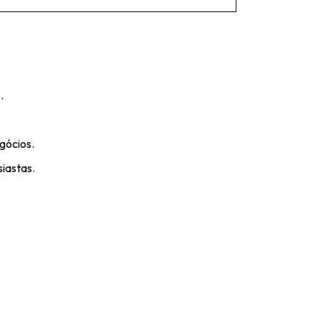
.
gócios.
siastas.