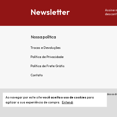
Newsletter
Assine 
descont
Nossa política
Trocas e Devoluções
Política de Privacidade
Política de Frete Grátis
Contato
Copyright Soho Papelaria Premium - 38362879000194 - 2026. Todos os di
Ao navegar por este site
você aceita o uso de cookies
para
agilizar a sua experiência de compra.
Entendi