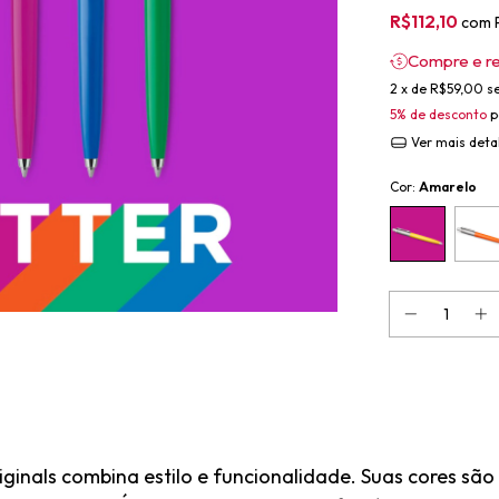
R$112,10
com
Compre e r
2
x de
R$59,00
s
5% de desconto
p
Ver mais deta
Cor:
Amarelo
ginals combina estilo e funcionalidade. Suas cores são