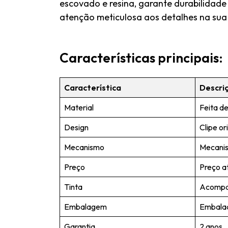
escovado e resina, garante durabilidade
atenção meticulosa aos detalhes na sua 
Características principais:
Característica
Descri
Material
Feita d
Design
Clipe or
Mecanismo
Mecanis
Preço
Preço at
Tinta
Acompan
Embalagem
Embalad
Garantia
2 anos