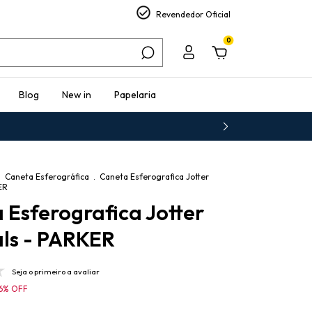
Revendedor Oficial
0
Blog
New in
Papelaria
.
Caneta Esferográfica
.
Caneta Esferografica Jotter
ER
 Esferografica Jotter
als - PARKER
Seja o primeiro a avaliar
6
%
OFF