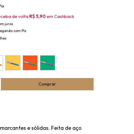
Pix
eceba de volta
R$ 5,90
em Cashback
em juros
agando com Pix
lhes
 marcantes e sólidas. Feita de aço