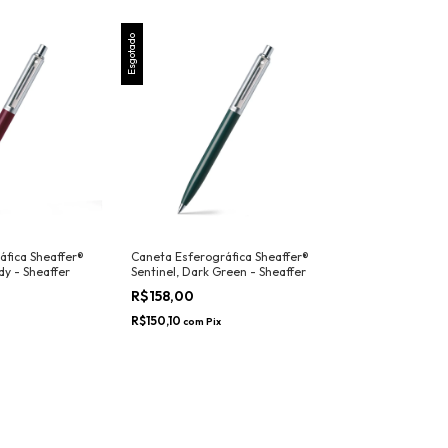
Esgotado
áfica Sheaffer®
Caneta Esferográfica Sheaffer®
dy - Sheaffer
Sentinel, Dark Green - Sheaffer
R$158,00
R$150,10
com
Pix