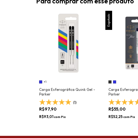
Para comprar com esse produto
Esgotado
+1
Carga Esferográfica Quink Gel -
Carga Esferogra
Parker
Parker
(1)
R$97,90
R$55,00
R$93,01
R$52,25
com
Pix
com
Pix