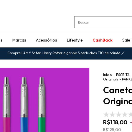
es
Marcas
Acessórios
Lifestyle
CashBack
Sale
Compre LAMY Safari Harry Potter e ganhe 5 cartuchos T10 de brinde 🪄
Início
.
ESCRITA
Originals - PARK
Caneta
Origin
R$118,00
-
R$125,00