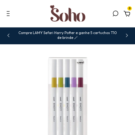
0
Compre LAMY Safari Harry Potter e ganhe 5 cartuchos T10
de brinde 🪄