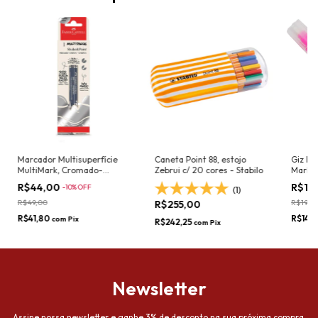
Marcador Multisuperfície
Caneta Point 88, estojo
Giz Lí
MultiMark, Cromado-
Zebrui c/ 20 cores - Stabilo
Marker
FABER-CASTELL
R$44,00
R$14
-
10
%
OFF
(1)
R$49,00
R$19,90
R$255,00
R$41,80
R$14,1
com
Pix
R$242,25
com
Pix
Newsletter
Assine nossa newsletter e ganhe 3% de desconto na sua próxima compra.