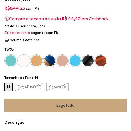
R$844,55
com
Pix
Compre e receba de volta
R$ 44,45
em Cashback
6
x de
R$148,17
sem juros
5% de desconto
pagando com Pix
Ver mais detalhes
TWSBI:
Tamanho da Pena:
M
M
Extra Fina (EF)
Grossa (B)
Descrição