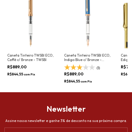
Caneta Tinteiro TWSBI ECO,
Caneta Tinteiro TWSBI ECO,
Caneta
Caffè c/ Bronze - TWSBI
Indigo Blue c/ Bronze -
Edição
TWSBI
(Lufa-
R$889,00
R$71
(1)
R$889,00
R$844,55
R$680
com
Pix
R$844,55
com
Pix
Newsletter
Assine nossa newsletter e ganhe 3% de desconto na sua próxima compra.