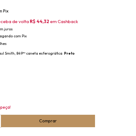
m
Pix
eceba de volta
R$ 44,32
em Cashback
m juros
agando com Pix
lhes
aul Smith, 849™ caneta esferográfica:
Preto
 peça!