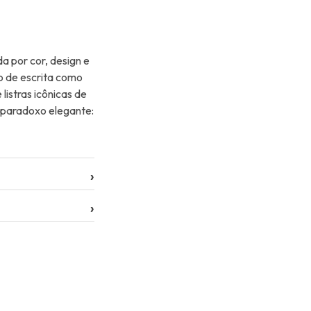
a por cor, design e
to de escrita como
istras icônicas de
m paradoxo elegante:
›
›