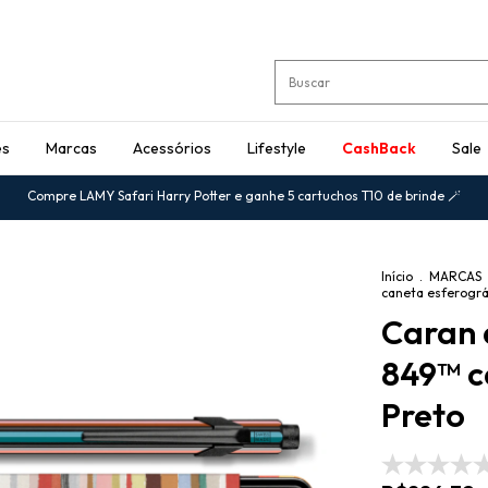
es
Marcas
Acessórios
Lifestyle
CashBack
Sale
Compre LAMY Safari Harry Potter e ganhe 5 cartuchos T10 de brinde 🪄
Início
.
MARCAS
caneta esferográ
Caran 
849™ c
Preto