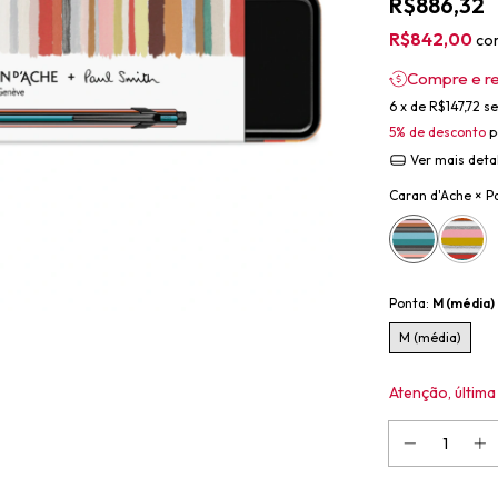
R$886,32
R$842,00
co
Compre e r
6
x de
R$147,72
se
5% de desconto
p
Ver mais deta
Caran d'Ache × P
Ponta:
M (média)
M (média)
Atenção, última