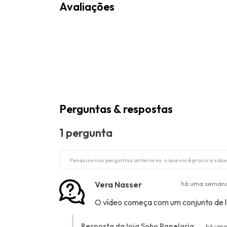
Avaliações
Perguntas & respostas
1 pergunta
Vera Nasser
há uma seman
O vídeo começa com um conjunto de lá
Resposta da loja Soho Papelaria
há uma