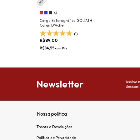
+2
Carga Esferográfica GOLIATH -
Caran D'Ache
(1)
R$89,00
R$84,55
com
Pix
Newsletter
Assine 
descont
Nossa política
Trocas e Devoluções
Política de Privacidade