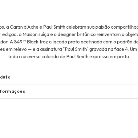
s, a Caran d'Ache e Paul Smith celebram sua paixão compartilhad
 edição, a Maison suíça e o designer britânico reinventam o obje
dor. A 849™ Black traz o lacado preto acetinado com o padrão de l
es em relevo — e a assinatura "Paul Smith" gravada na face 4. U
todo o universo colorido de Paul Smith expresso em preto.
oduto
nformações