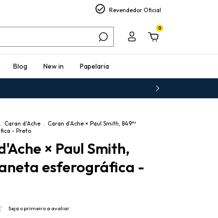
Revendedor Oficial
0
Blog
New in
Papelaria
.
Caran d'Ache
.
Caran d'Ache × Paul Smith, 849™
fica - Preto
d'Ache × Paul Smith,
aneta esferográfica -
Seja o primeiro a avaliar