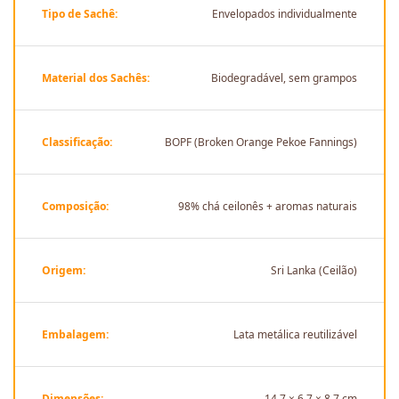
Tipo de Sachê:
Envelopados individualmente
Material dos Sachês:
Biodegradável, sem grampos
Classificação:
BOPF (Broken Orange Pekoe Fannings)
Composição:
98% chá ceilonês + aromas naturais
Origem:
Sri Lanka (Ceilão)
Embalagem:
Lata metálica reutilizável
Dimensões:
14,7 × 6,7 × 8,7 cm