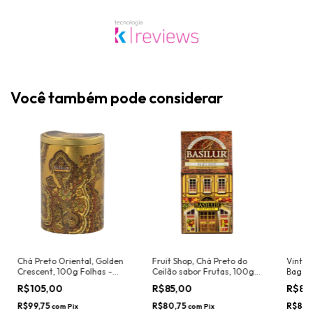
Você também pode considerar
Chá Preto Oriental, Golden
Fruit Shop, Chá Preto do
Vintag
Crescent, 100g Folhas -
Ceilão sabor Frutas, 100g -
Bags, 
Basilur
Basilur
R$105,00
R$85,00
R$89
R$99,75
R$80,75
R$84,
com
Pix
com
Pix