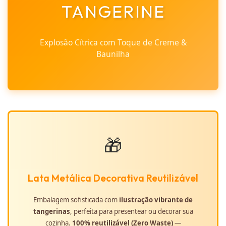
TANGERINE
Explosão Cítrica com Toque de Creme &
Baunilha
🎁
Lata Metálica Decorativa Reutilizável
Embalagem sofisticada com
ilustração vibrante de
tangerinas
, perfeita para presentear ou decorar sua
cozinha.
100% reutilizável (Zero Waste)
—