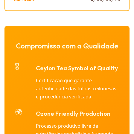
Compromisso com a Qualidade
🎖️
Ceylon Tea Symbol of Quality
Certificação que garante
autenticidade das folhas ceilonesas
e procedência verificada
🌍
Ozone Friendly Production
Processo produtivo livre de