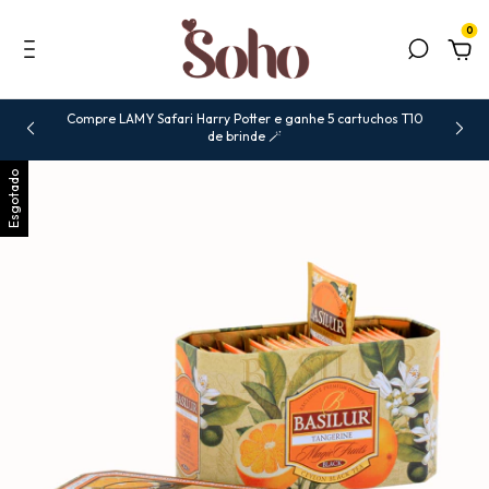
0
Compre LAMY Safari Harry Potter e ganhe 5 cartuchos T10
de brinde 🪄
Esgotado