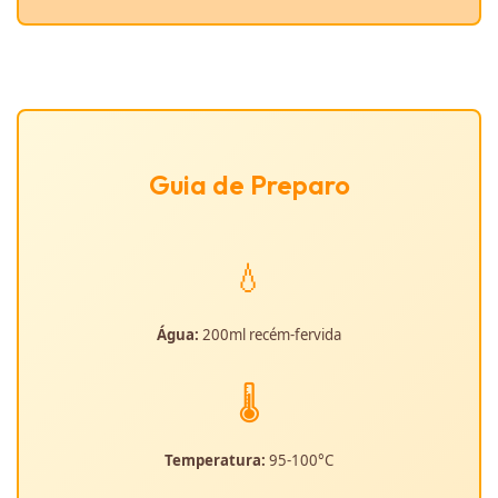
Guia de Preparo
💧
Água:
200ml recém-fervida
🌡️
Temperatura:
95-100°C