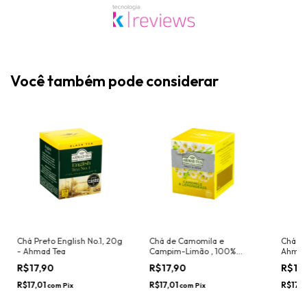
Você também pode considerar
Chá Preto English No.1, 20g
Chá de Camomila e
Chá Ve
- Ahmad Tea
Campim-Limão , 100%
Ahmad
Natural, Sem Cafeína, 20g
R$17,90
R$17,90
R$17
- Ahmad Tea
R$17,01
R$17,01
R$17,0
com
Pix
com
Pix