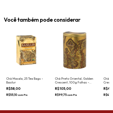
Você também pode considerar
Chá Masala, 25 Tea Bags -
Chá Preto Oriental, Golden
Chá Pr
Basilur
Crescent, 100g Folhas -
Cresce
Basilur
Basilur
R$58,00
R$105,00
R$44
R$55,10
R$99,75
R$41,
com
Pix
com
Pix