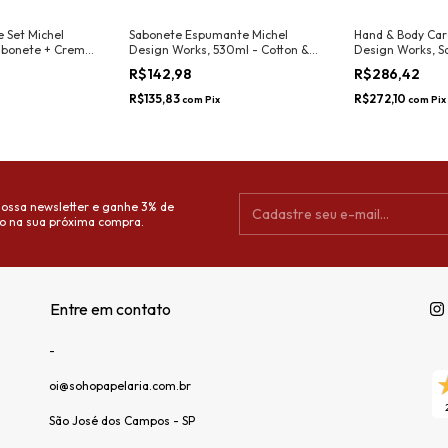
 Set Michel
Sabonete Espumante Michel
Hand & Body Car
abonete + Creme
Design Works, 530ml - Cotton &
Design Works, S
 & Linen
Linen
+ Bucha - Laven
R$142,98
R$286,42
R$135,83
R$272,10
com
Pix
com
Pix
nossa newsletter e ganhe 3% de
o na sua próxima compra.
Entre em contato
-
oi@sohopapelaria.com.br
São José dos Campos - SP