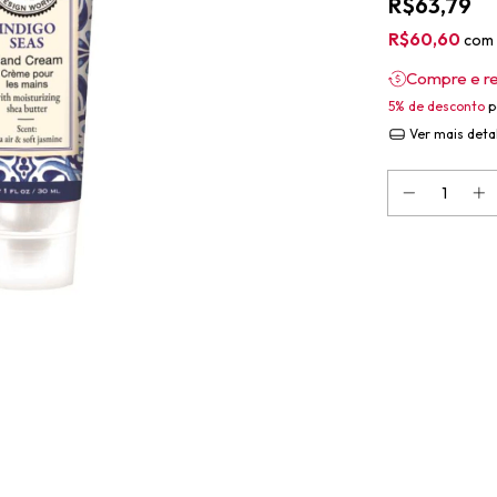
R$63,79
R$60,60
com
Compre e r
5% de desconto
p
Ver mais deta