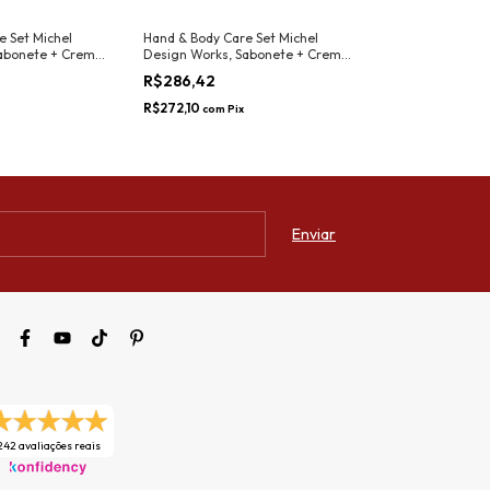
e Set Michel
Hand & Body Care Set Michel
Hand Care Gift 
abonete + Creme
Design Works, Sabonete + Creme
Works, Sabonete
der Rosemary
+ Bucha - Lemon Basil
Hydrangea
R$286,42
R$207,66
R$272,10
R$197,28
com
Pix
com
Pix
242 avaliações reais