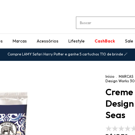
es
Marcas
Acessórios
Lifestyle
CashBack
Sale
Compre LAMY Safari Harry Potter e ganhe 5 cartuchos T10 de brinde 🪄
Início
.
MARCAS
Design Works 30m
Creme 
Design
Seas