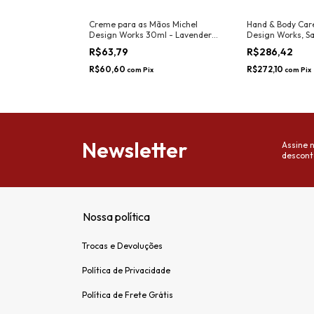
spumantes Michel
Creme para as Mãos Michel
Hand & Body Care
× 140ml - The
Design Works 30ml - Lavender
Design Works, S
Rosemary
+ Bucha - Cotton
R$63,79
R$286,42
R$60,60
R$272,10
com
Pix
com
Pix
Newsletter
Assine 
descont
Nossa política
Trocas e Devoluções
Política de Privacidade
Política de Frete Grátis