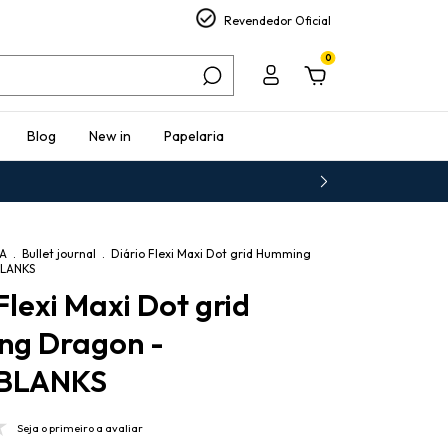
Revendedor Oficial
0
Blog
New in
Papelaria
IA
.
Bullet journal
.
Diário Flexi Maxi Dot grid Humming
BLANKS
Flexi Maxi Dot grid
ng Dragon -
BLANKS
Seja o primeiro a avaliar