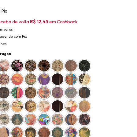
m
Pix
eceba de volta
R$ 12,45
em Cashback
m juros
agando com Pix
lhes
ragon