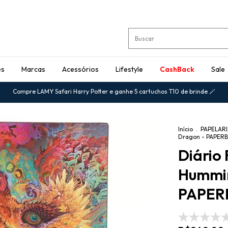
es
Marcas
Acessórios
Lifestyle
CashBack
Sale
Compre LAMY Safari Harry Potter e ganhe 5 cartuchos T10 de brinde 🪄
Início
.
PAPELAR
Dragon - PAPER
Diário 
Hummi
PAPER