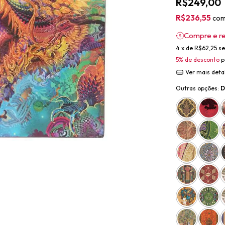
R$249,00
R$236,55
co
Compre e r
4
x de
R$62,25
se
5% de desconto
p
Ver mais deta
Outras opções:
D