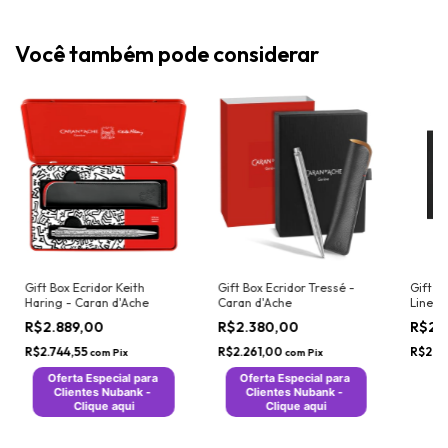
Você também pode considerar
Gift Box Ecridor Keith
Gift Box Ecridor Tressé -
Gift B
Haring - Caran d'Ache
Caran d'Ache
Lines 
Caran 
R$2.889,00
R$2.380,00
R$2.
R$2.744,55
R$2.261,00
R$2.8
com
Pix
com
Pix
Oferta Especial para 
Oferta Especial para 
Clientes Nubank - 
Clientes Nubank - 
Clique aqui
Clique aqui