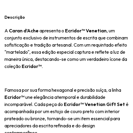
Descrição
A
Caran d’Ache
apresenta o
Ecridor™ Venetian
, um
conjunto exclusivo de instrumentos de escrita que combinam
sofisticação e tradição artesanal. Com um requintado efeito
"martelado", essa edição especial captura e reflete a luz de
maneira única, destacando-se como um verdadeiro ícone da
coleção
Ecridor™
.
Famosa por sua forma hexagonal e precisão suíça, a linha
Ecridor™
une elegância atemporal e durabilidade
incomparável. Cada peça do
Ecridor™ Venetian Gift Set
é
acompanhada por um estojo de couro preto com interior
prateado ou bronze, tornando-se um item essencial para
apreciadores da escrita refinada e do design
contemporâneo.