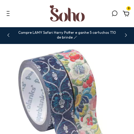
0
Compre LAMY Safari Harry Potter e ganhe 5 cartuchos T10
de brinde 🪄