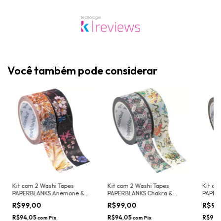
Você também pode considerar
Kit com 2 Washi Tapes
Kit com 2 Washi Tapes
Kit co
PAPERBLANKS Anemone &
PAPERBLANKS Chakra &
PAPER
Floralia (15mmx10m)
Shankra (15mmx10m)
Morris
R$99,00
R$99,00
R$99
(15mm
R$94,05
R$94,05
R$94,
com
Pix
com
Pix