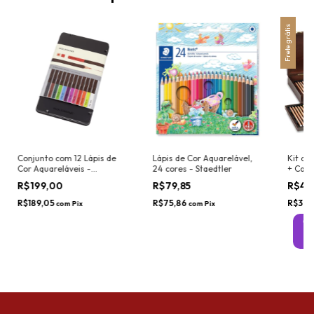
Frete grátis
Conjunto com 12 Lápis de
Lápis de Cor Aquarelável,
Kit co
Cor Aquareláveis -
24 cores - Staedtler
+ Caix
Moleskine
Caran
R$199,00
R$79,85
R$4.
R$189,05
R$75,86
R$3.8
com
Pix
com
Pix
Of
C