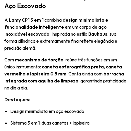
Aço Escovado
A
Lamy CP1 3 em 1
combina
design minimalista e
funcionalidade inteligente
em um corpo de
aço
inoxidável escovado
. Inspirada no estilo
Bauhaus
, sua
forma cilíndrica e extremamente fina reflete elegância e
precisão alemã.
Com
mecanismo de torção
, reúne três funções em um
único instrumento:
caneta esferográfica preta, caneta
vermelha e lapiseira 0.5 mm
. Conta ainda com
borracha
integrada com agulha de limpeza
, garantindo praticidade
no dia a dia.
Destaques:
Design minimalista em aço escovado
Sistema 3 em 1: duas canetas + lapiseira