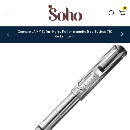
0
Compre LAMY Safari Harry Potter e ganhe 5 cartuchos T10
de brinde 🪄