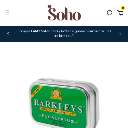
0
Compre LAMY Safari Harry Potter e ganhe 5 cartuchos T10
de brinde 🪄