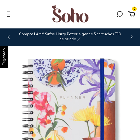
0
Compre LAMY Safari Harry Potter e ganhe 5 cartuchos T10
de brinde 🪄
Esgotado