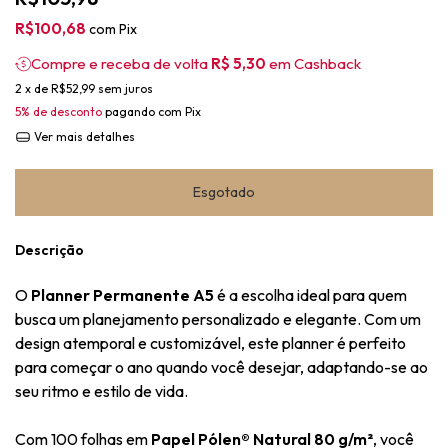
R$100,68
com
Pix
Compre e receba de volta
R$ 5,30
em Cashback
2
x de
R$52,99
sem juros
5% de desconto
pagando com Pix
Ver mais detalhes
Descrição
O
Planner Permanente A5
é a escolha ideal para quem
busca um planejamento personalizado e elegante. Com um
design atemporal e customizável, este planner é perfeito
para começar o ano quando você desejar, adaptando-se ao
seu ritmo e estilo de vida.
Com 100 folhas em
Papel Pólen® Natural 80 g/m²
, você