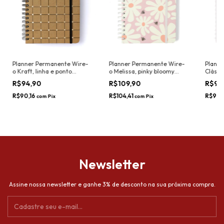
Planner Permanente Wire-
Planner Permanente Wire-
Plann
o Kraft, linha e ponto
o Melissa, pinky bloomy
Clássi
(14x21cm) - Cicero
(14x21cm) - Cicero
Cicero
R$94,90
R$109,90
R$99
R$90,16
R$104,41
R$94,
com
Pix
com
Pix
Newsletter
Assine nossa newsletter e ganhe 3% de desconto na sua próxima compra.