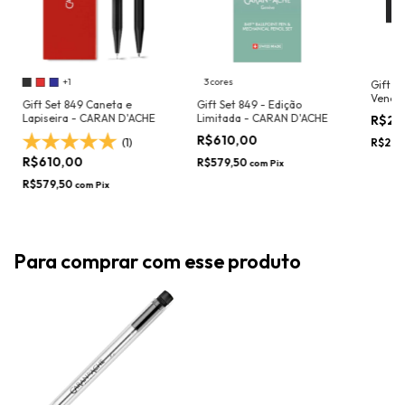
+1
3 cores
Gift B
Veneti
Gift Set 849 Caneta e
Gift Set 849 - Edição
estojo
Lapiseira - CARAN D'ACHE
Limitada - CARAN D'ACHE
R$2.
Editio
R$610,00
R$2.8
(1)
R$610,00
R$579,50
com
Pix
R$579,50
com
Pix
Para comprar com esse produto