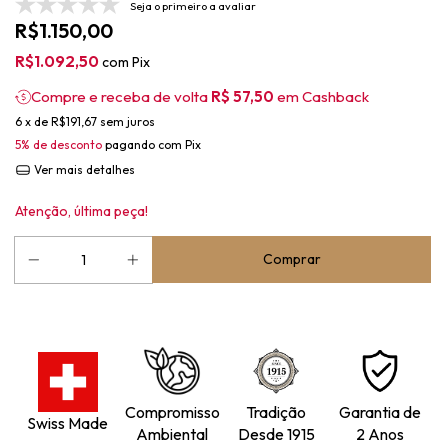
Seja o primeiro a avaliar
R$1.150,00
R$1.092,50
com
Pix
Compre e receba de volta
R$ 57,50
em Cashback
6
x de
R$191,67
sem juros
5% de desconto
pagando com Pix
Ver mais detalhes
Atenção, última peça!
Compromisso
Tradição
Garantia de
Swiss Made
Ambiental
Desde 1915
2 Anos