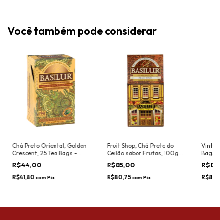
Você também pode considerar
Chá Preto Oriental, Golden
Fruit Shop, Chá Preto do
Vintag
Crescent, 25 Tea Bags -
Ceilão sabor Frutas, 100g -
Bags, 
Basilur
Basilur
R$44,00
R$85,00
R$89
R$41,80
R$80,75
R$84,
com
Pix
com
Pix