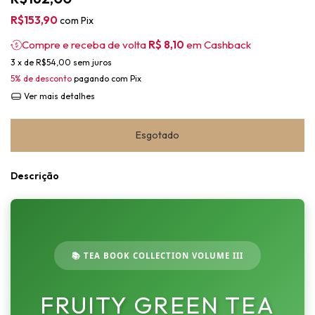
R$153,90
com
Pix
Compre e receba de volta
R$ 8,10
em Cashback
3
x de
R$54,00
sem juros
5% de desconto
pagando com Pix
Ver mais detalhes
Descrição
📚 TEA BOOK COLLECTION VOLUME III
FRUITY GREEN TEA