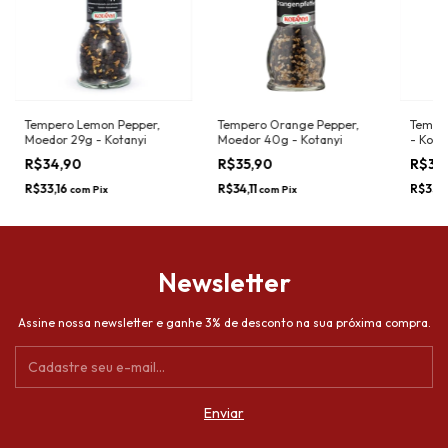
Tempero Lemon Pepper,
Tempero Orange Pepper,
Temper
Moedor 29g - Kotanyi
Moedor 40g - Kotanyi
- Kota
R$34,90
R$35,90
R$34
R$33,16
R$34,11
R$33,
com
Pix
com
Pix
Newsletter
Assine nossa newsletter e ganhe 3% de desconto na sua próxima compra.