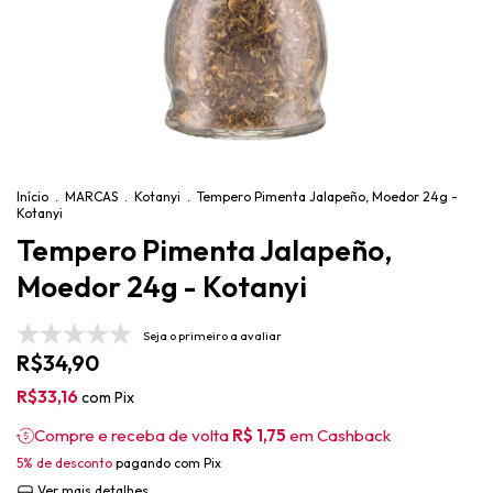
Início
.
MARCAS
.
Kotanyi
.
Tempero Pimenta Jalapeño, Moedor 24g -
Kotanyi
Tempero Pimenta Jalapeño,
Moedor 24g - Kotanyi
Seja o primeiro a avaliar
R$34,90
R$33,16
com
Pix
Compre e receba de volta
R$ 1,75
em Cashback
5% de desconto
pagando com Pix
Ver mais detalhes