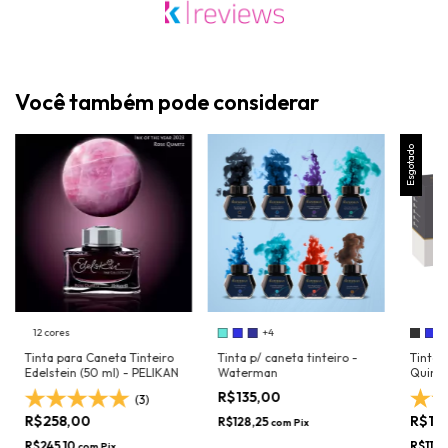
Você também pode considerar
Esgotado
12 cores
+4
+
Tinta para Caneta Tinteiro
Tinta p/ caneta tinteiro -
Tinta 
Edelstein (50 ml) - PELIKAN
Waterman
Quink 
R$135,00
(3)
R$258,00
R$12
R$128,25
com
Pix
R$245,10
R$114
com
Pix