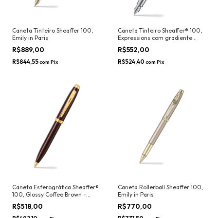
Caneta Tinteiro Sheaffer 100,
Caneta Tinteiro Sheaffer® 100,
Emily in Paris
Expressions com gradiente
perolado azul e roxo - Sheaffer
R$889,00
R$552,00
R$844,55
R$524,40
com
Pix
com
Pix
Caneta Esferográfica Sheaffer®
Caneta Rollerball Sheaffer 100,
100, Glossy Coffee Brown -
Emily in Paris
Sheaffer
R$518,00
R$770,00