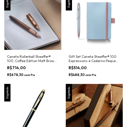
Esgotado
Esgotado
Caneta Rollerball Sheaffer®
Gift Set Caneta Sheaffer® 100
100, Coffee Edition Matt Brown
Expressions e Caderno Pequeno
- Sheaffer
- Sheaffer
R$714,00
R$514,00
R$678,30
R$488,30
com
Pix
com
Pix
Esgotado
Esgotado