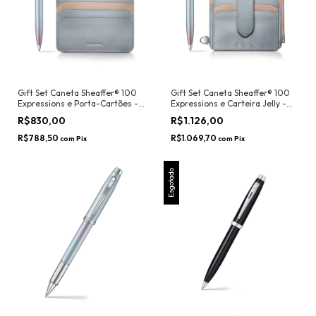
Gift Set Caneta Sheaffer® 100
Gift Set Caneta Sheaffer® 100
Expressions e Porta-Cartões -
Expressions e Carteira Jelly -
Sheaffer
Sheaffer
R$830,00
R$1.126,00
R$788,50
R$1.069,70
com
Pix
com
Pix
Esgotado