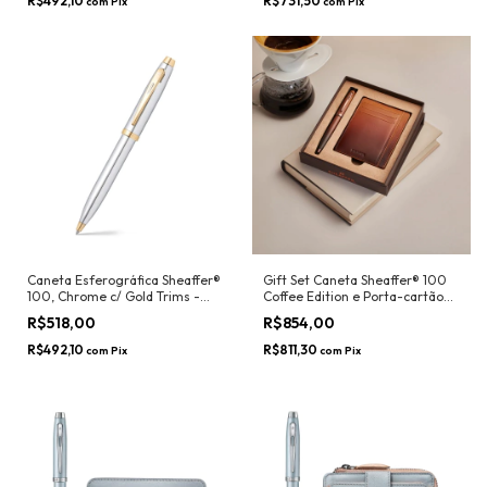
R$492,10
R$731,50
com
Pix
com
Pix
Caneta Esferográfica Sheaffer®
Gift Set Caneta Sheaffer® 100
100, Chrome c/ Gold Trims -
Coffee Edition e Porta-cartão
Sheaffer
couro - Sheaffer
R$518,00
R$854,00
R$492,10
R$811,30
com
Pix
com
Pix