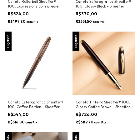
Caneta Rollerball Sheaffer®
Caneta Esferográfica Sheaffer®
100, Expressions com gradiente
100, Glossy Black - Sheaffer
perolado azul e roxo - Sheaffer
R$524,00
R$370,00
R$497,80
R$351,50
com
Pix
com
Pix
Esgotado
Esgotado
Caneta Esferográfica Sheaffer®
Caneta Tinteiro Sheaffer® 100,
100, Coffee Edition - Sheaffer
Glossy Coffee Brown - Sheaffer
R$544,00
R$726,00
R$516,80
R$689,70
com
Pix
com
Pix