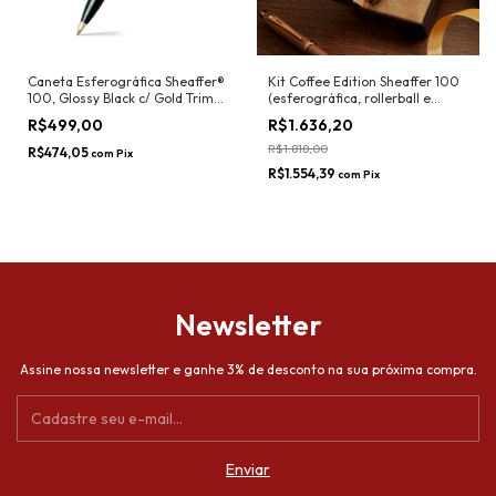
Caneta Esferográfica Sheaffer®
Kit Coffee Edition Sheaffer 100
100, Glossy Black c/ Gold Trims
(esferográfica, rollerball e
- Sheaffer
tinteiro)
R$499,00
R$1.636,20
R$1.818,00
R$474,05
com
Pix
R$1.554,39
com
Pix
Newsletter
Assine nossa newsletter e ganhe 3% de desconto na sua próxima compra.