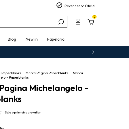
Revendedor Oficial
0
Blog
New in
Papelaria
n Paperblanks
.
Marca Página Paperblanks
.
Marca
elo - Paperblanks
Pagina Michelangelo -
lanks
Seja o primeiro a avaliar
Pix