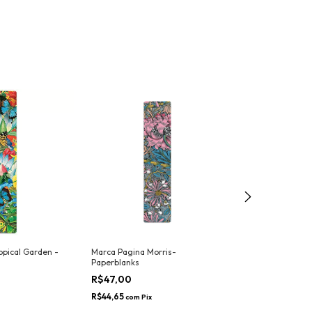
opical Garden -
Marca Pagina Morris-
Marca Pagina Po
Paperblanks
Paperblanks
R$47,00
R$47,00
R$44,65
R$44,65
com
Pix
com
Pix