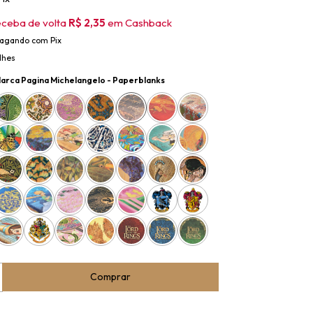
eceba de volta
R$ 2,35
em Cashback
agando com Pix
lhes
arca Pagina Michelangelo - Paperblanks