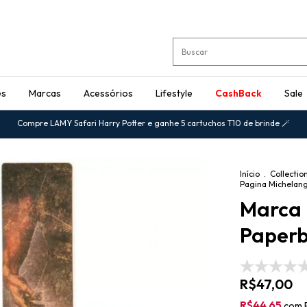
es
Marcas
Acessórios
Lifestyle
CashBack
Sale
Compre LAMY Safari Harry Potter e ganhe 5 cartuchos T10 de brinde 🪄
Início
.
Collectio
Pagina Michelang
Marca 
Paperb
R$47,00
R$44,65
com