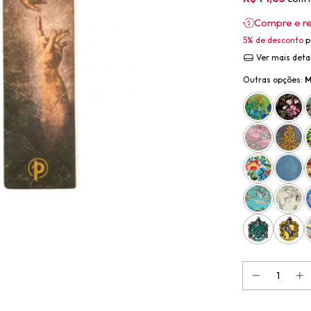
Compre e r
5% de desconto
p
Ver mais deta
Outras opções:
M