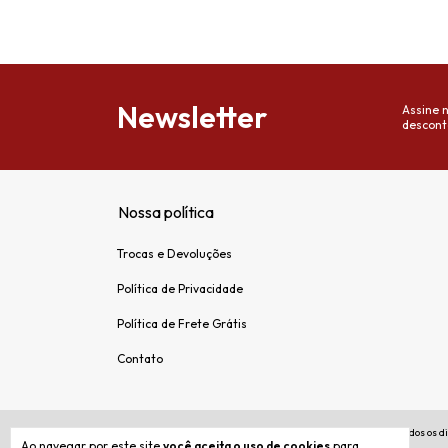
Newsletter
Assine 
descont
Nossa política
Trocas e Devoluções
Política de Privacidade
Política de Frete Grátis
Contato
Copyright Soho Papelaria Premium - 38362879000194 - 2026. Todos os di
Ao navegar por este site
você aceita o uso de cookies
para