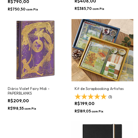
R$406,00
R$790,00
R$385,70
R$750,50
com
Pix
com
Pix
Diário Violet Fairy Midi -
Kit de Scrapbooking Artistas
PAPERBLANKS
(1)
R$209,00
R$199,00
R$198,55
com
Pix
R$189,05
com
Pix