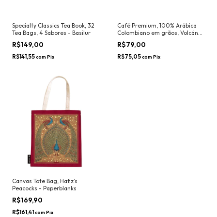
Specialty Classics Tea Book, 32
Café Premium, 100% Arábica
Tea Bags, 4 Sabores - Basilur
Colombiano em grãos, Volcán
250G - Juan Valdez
R$149,00
R$79,00
R$141,55
R$75,05
com
Pix
com
Pix
Canvas Tote Bag, Hafiz’s
Peacocks - Paperblanks
R$169,90
R$161,41
com
Pix