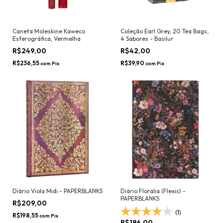
Caneta Moleskine Kaweco
Coleção Earl Grey, 20 Tea Bags,
Esferográfica, Vermelha
4 Sabores - Basilur
R$249,00
R$42,00
R$236,55
R$39,90
com
Pix
com
Pix
Diário Viola Midi - PAPERBLANKS
Diário Floralia (Flexis) -
PAPERBLANKS
R$209,00
(1)
R$198,55
com
Pix
R$186,00