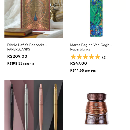
Diário Hafiz's Peacocks -
Marca Pagina Van Gogh -
PAPERBLANKS
Paperblanks
R$209,00
(3)
R$47,00
R$198,55
com
Pix
R$44,65
com
Pix