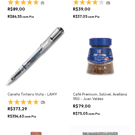
(1)
(5)
R$89,00
R$39,00
R$84,55
R$37,05
com
Pix
com
Pix
Caneta Tinteiro Vista - LAMY
Café Premium, Solúvel, Avellana
95G - Juan Valdez
(3)
R$79,00
R$373,29
R$75,05
com
Pix
R$354,63
com
Pix