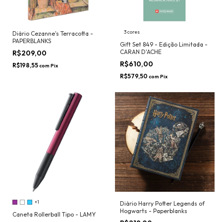
3 cores
Diário Cezanne's Terracotta -
PAPERBLANKS
Gift Set 849 - Edição Limitada -
CARAN D'ACHE
R$209,00
R$610,00
R$198,55
com
Pix
R$579,50
com
Pix
+1
Diário Harry Potter Legends of
Hogwarts - Paperblanks
Caneta Rollerball Tipo - LAMY