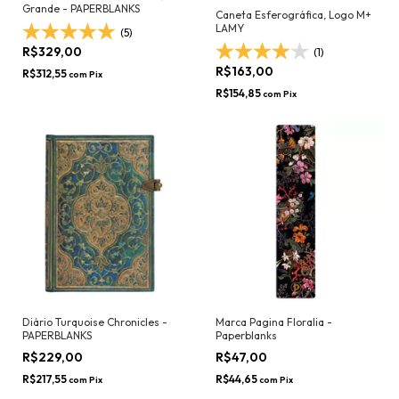
Grande - PAPERBLANKS
Caneta Esferográfica, Logo M+
LAMY
(5)
R$329,00
(1)
R$163,00
R$312,55
com
Pix
R$154,85
com
Pix
Diário Turquoise Chronicles -
Marca Pagina Floralia -
PAPERBLANKS
Paperblanks
R$229,00
R$47,00
R$217,55
R$44,65
com
Pix
com
Pix