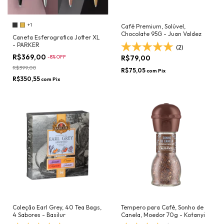
+1
Café Premium, Solúvel,
Chocolate 95G - Juan Valdez
Caneta Esferografica Jotter XL
- PARKER
(2)
R$369,00
-
8
%
OFF
R$79,00
R$399,00
R$75,05
com
Pix
R$350,55
com
Pix
Coleção Earl Grey, 40 Tea Bags,
Tempero para Café, Sonho de
4 Sabores - Basilur
Canela, Moedor 70g - Kotanyi