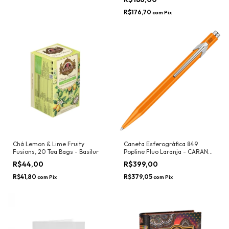
R$176,70
com
Pix
Chá Lemon & Lime Fruity
Caneta Esferográfica 849
Fusions, 20 Tea Bags - Basilur
Popline Fluo Laranja - CARAN
D'ACHE
R$44,00
R$399,00
R$41,80
R$379,05
com
Pix
com
Pix