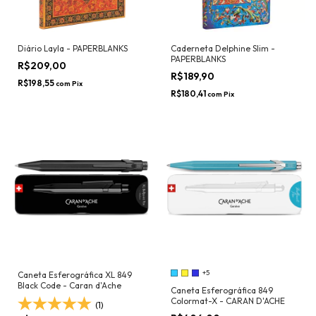
Diário Layla - PAPERBLANKS
Caderneta Delphine Slim -
PAPERBLANKS
R$209,00
R$189,90
R$198,55
com
Pix
R$180,41
com
Pix
+5
Caneta Esferográfica XL 849
Black Code - Caran d'Ache
Caneta Esferográfica 849
Colormat-X - CARAN D'ACHE
(1)