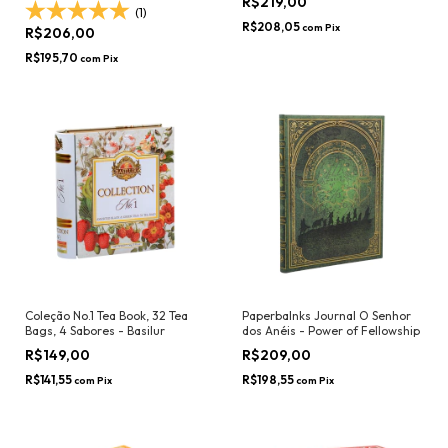
R$219,00
(1)
R$208,05
com
Pix
R$206,00
R$195,70
com
Pix
Coleção No.1 Tea Book, 32 Tea
Paperbalnks Journal O Senhor
Bags, 4 Sabores - Basilur
dos Anéis - Power of Fellowship
R$149,00
R$209,00
R$141,55
R$198,55
com
Pix
com
Pix