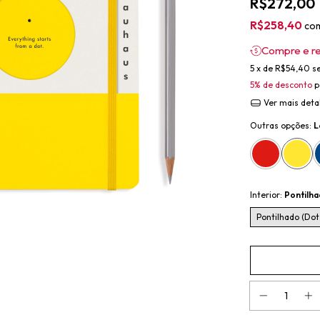
R$272,00
R$258,40
co
Compre e r
5
x de
R$54,40
s
5% de desconto
p
Ver mais deta
Outras opções:
L
Interior:
Pontilha
Pontilhado (Dot