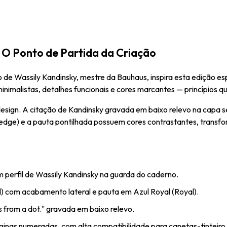
O Ponto de Partida da Criação
de Wassily Kandinsky, mestre da Bauhaus, inspira esta edição e
inimalistas, detalhes funcionais e cores marcantes — princípios 
sign. A citação de Kandinsky gravada em baixo relevo na capa s
e-edge) e a pauta pontilhada possuem cores contrastantes, trans
erfil de Wassily Kandinsky na guarda do caderno.
 com acabamento lateral e pauta em Azul Royal (Royal).
s from a dot." gravada em baixo relevo.
ginas numeradas, com alta compatibilidade para canetas-tinteiro