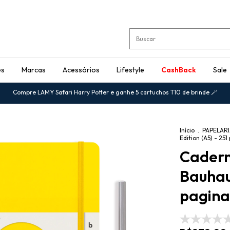
es
Marcas
Acessórios
Lifestyle
CashBack
Sale
Compre LAMY Safari Harry Potter e ganhe 5 cartuchos T10 de brinde 🪄
Início
.
PAPELAR
Edition (A5) - 25
Cadern
Bauhaus
pagina