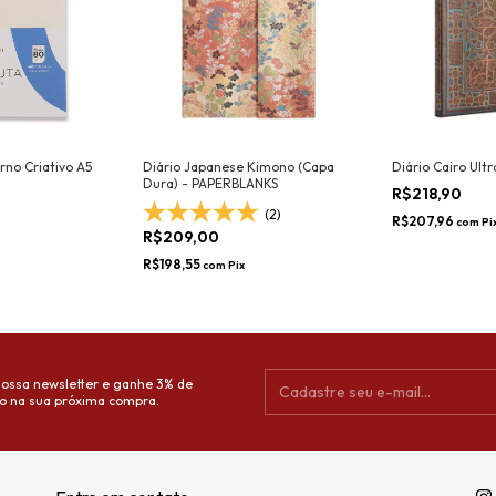
rno Criativo A5
Diário Japanese Kimono (Capa
Diário Cairo Ult
Dura) - PAPERBLANKS
R$218,90
(2)
R$207,96
com
Pi
R$209,00
R$198,55
com
Pix
nossa newsletter e ganhe 3% de
o na sua próxima compra.