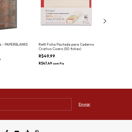
ra - PAPERBLANKS
Refil Ficha Pautada para Caderno
Diário Aurelia (
Criativo Cicero (50 fichas)
Grande - PAPE
R$49,99
x
R$299,90
R$47,49
com
Pix
R$284,91
com
Pix