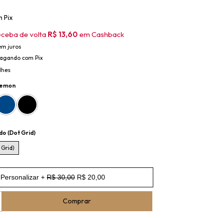
m
Pix
eceba de volta
R$ 13,60
em Cashback
em juros
agando com Pix
lhes
emon
do (Dot Grid)
 Grid)
Personalizar +
R$ 30,00
R$ 20,00