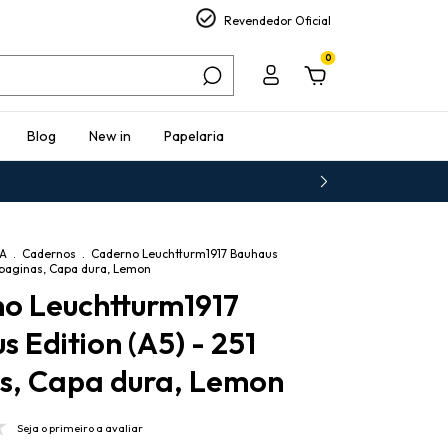
Revendedor Oficial
0
Blog
New in
Papelaria
IA
.
Cadernos
.
Caderno Leuchtturm1917 Bauhaus
1 paginas, Capa dura, Lemon
o Leuchtturm1917
 Edition (A5) - 251
s, Capa dura, Lemon
Seja o primeiro a avaliar