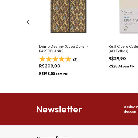
 PAPERBLANKS
Diário Destiny (Capa Dura) -
Refil Cicero Cade
PAPERBLANKS
(40 Folhas)
(7)
R$29,90
(3)
R$209,00
R$28,41
com
Pix
R$198,55
com
Pix
Newsletter
Assine 
descont