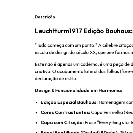
Descrição
Leuchtturm1917 Edição Bauhaus: 
"Tudo começa com um ponto." A célebre citação 
escola de design do século XX, que une formas m
Este não é apenas um caderno, é uma peça de de
criativo. O acabamento lateral das folhas (for
declaração de estilo.
Design & Funcionalidade em Harmonia:
Edição Especial Bauhaus:
Homenagem com p
Cores Contrastantes:
Capa Vermelha (Red)
Capa com Citação:
Frase "Everything start
Papel Pontilhado (Dotted) 80g/m²:
251 pá