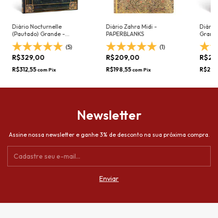
Diário Nocturnelle
Diário Zahra Midi -
Diário
(Pautado) Grande -
PAPERBLANKS
Grand
PAPERBLANKS
(5)
(1)
R$329,00
R$209,00
R$29
R$312,55
R$198,55
R$284
com
Pix
com
Pix
Newsletter
Assine nossa newsletter e ganhe 3% de desconto na sua próxima compra.