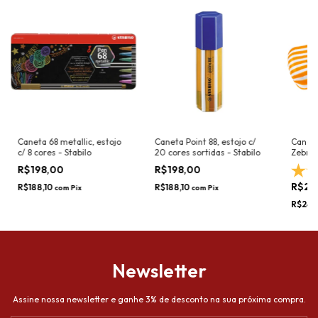
Caneta 68 metallic, estojo
Caneta Point 88, estojo c/
Caneta
c/ 8 cores - Stabilo
20 cores sortidas - Stabilo
Zebrui
R$198,00
R$198,00
R$25
R$188,10
R$188,10
com
Pix
com
Pix
R$242
Newsletter
Assine nossa newsletter e ganhe 3% de desconto na sua próxima compra.