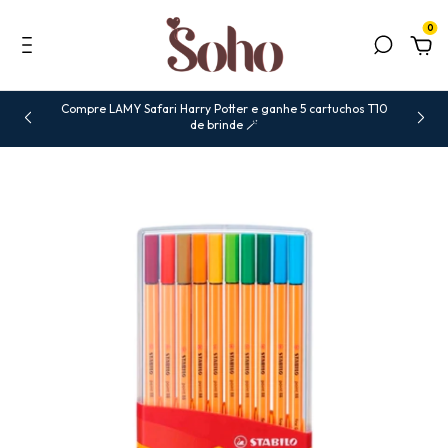
0
Compre LAMY Safari Harry Potter e ganhe 5 cartuchos T10
de brinde 🪄