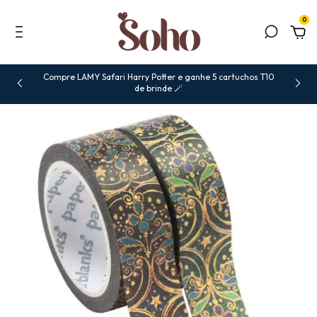
0
Compre LAMY Safari Harry Potter e ganhe 5 cartuchos T10
de brinde 🪄