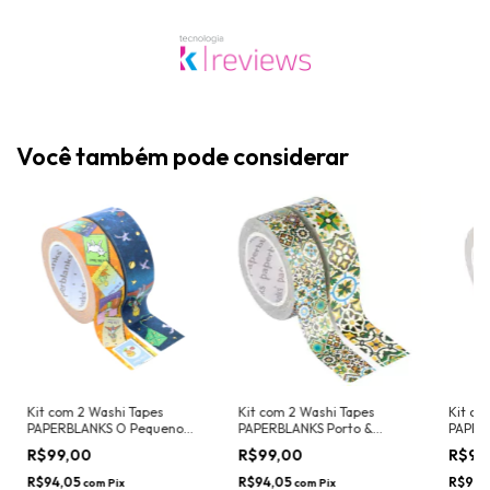
Você também pode considerar
Kit com 2 Washi Tapes
Kit com 2 Washi Tapes
Kit co
PAPERBLANKS O Pequeno
PAPERBLANKS Porto &
PAPERB
Príncipe (15mmx10m)
Portugal (15mmx10m)
Violet
R$99,00
R$99,00
R$99
R$94,05
R$94,05
R$94,
com
Pix
com
Pix