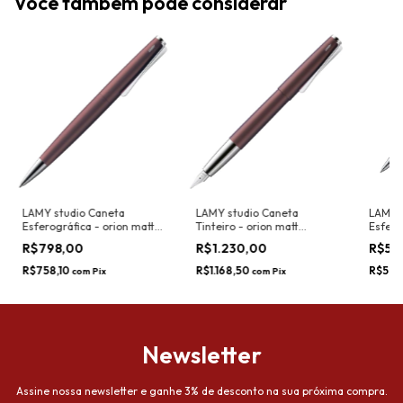
Você também pode considerar
LAMY studio Caneta
LAMY studio Caneta
LAMY s
Esferográfica - orion matt
Tinteiro - orion matt
Esfero
(Special Edition)
(Special Edition)
R$798,00
R$1.230,00
R$59
R$758,10
R$1.168,50
R$566,
com
Pix
com
Pix
Newsletter
Assine nossa newsletter e ganhe 3% de desconto na sua próxima compra.