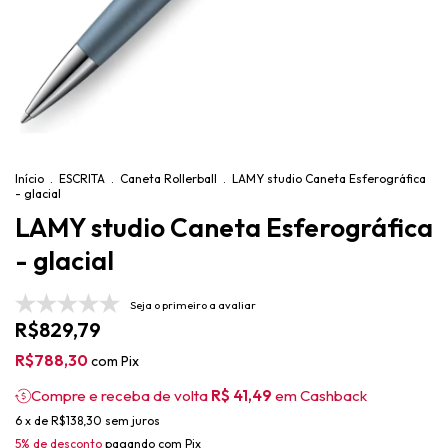
Início
.
ESCRITA
.
Caneta Rollerball
.
LAMY studio Caneta Esferográfica
- glacial
LAMY studio Caneta Esferográfica
- glacial
Seja o primeiro a avaliar
R$829,79
R$788,30
com
Pix
Compre e receba de volta
R$ 41,49
em Cashback
6
x de
R$138,30
sem juros
5% de desconto
pagando com Pix