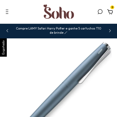
0
Compre LAMY Safari Harry Potter e ganhe 5 cartuchos T10
de brinde 🪄
Esgotado