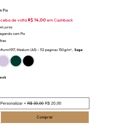
m
Pix
eceba de volta
R$ 14,00
em Cashback
em juros
agando com Pix
lhes
tturm1917, Medium (A5) - 112 paginas 150g/m²,:
Sage
book
Personalizar +
R$ 30,00
R$ 20,00