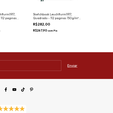
htturm1917,
Sketchbook Leuchtturm1917,
Diário Van Gogh'
 112 paginas
Quadrado - 112 paginas 150g/m²,
Dura) - PAPERB
Forest Green
R$282,00
R$189,90
R$267,90
R$180,41
x
com
Pix
com
Pix