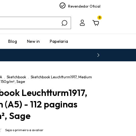
Revendedor Oficial
0
Blog
New in
Papelaria
IA
.
Sketchbook
.
Sketchbook Leuchtturm1917, Medium
s 150g/m², Sage
book Leuchtturm1917,
 (A5) - 112 paginas
², Sage
Seja o primeiro a avaliar