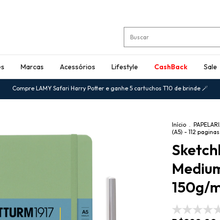
es
Marcas
Acessórios
Lifestyle
CashBack
Sale
Compre LAMY Safari Harry Potter e ganhe 5 cartuchos T10 de brinde 🪄
Início
.
PAPELAR
(A5) - 112 pagina
Sketch
Medium
150g/m