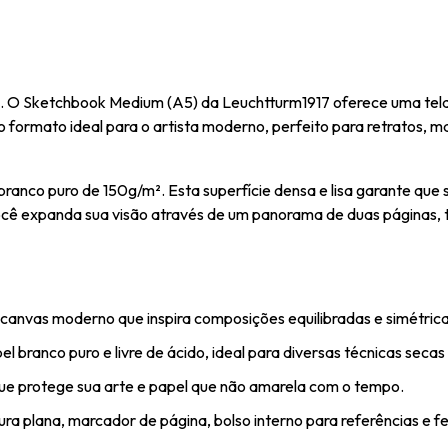
. O Sketchbook Medium (A5) da Leuchtturm1917 oferece uma tela
 formato ideal para o artista moderno, perfeito para retratos, m
branco puro de 150g/m². Esta superfície densa e lisa garante que
 você expanda sua visão através de um panorama de duas páginas
anvas moderno que inspira composições equilibradas e simétrica
el branco puro e livre de ácido, ideal para diversas técnicas secas
e protege sua arte e papel que não amarela com o tempo.
ra plana, marcador de página, bolso interno para referências e fe