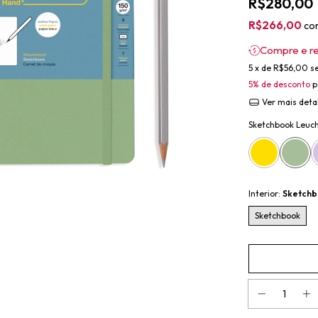
R$280,00
R$266,00
co
Compre e r
5
x de
R$56,00
s
5% de desconto
p
Ver mais deta
Sketchbook Leuch
Interior:
Sketch
Sketchbook