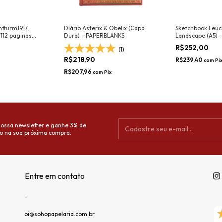
tturm1917,
Diário Asterix & Obelix (Capa
Sketchbook Leuc
 112 paginas
Dura) - PAPERBLANKS
Landscape (A5) -
150g/m², Lilac
R$252,00
(1)
R$218,90
R$239,40
com
Pi
R$207,96
com
Pix
nossa newsletter e ganhe 3% de
o na sua próxima compra.
Entre em contato
-
oi@sohopapelaria.com.br