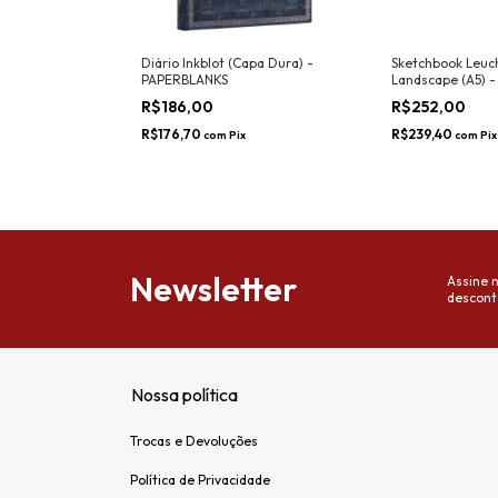
 Conjunto de
Diário Inkblot (Capa Dura) -
Sketchbook Leuch
leskine
PAPERBLANKS
Landscape (A5) -
150g/m², Preto
R$186,00
R$252,00
R$176,70
R$239,40
com
Pix
com
Pix
Newsletter
Assine 
descont
Nossa política
Trocas e Devoluções
Política de Privacidade